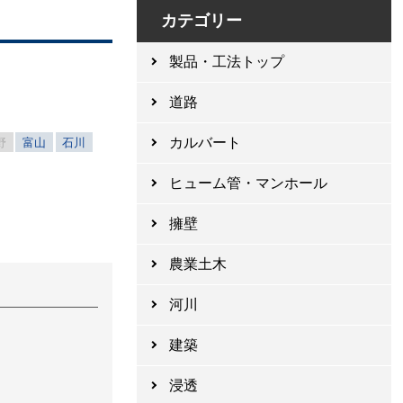
カテゴリー
製品・工法トップ
道路
カルバート
野
富山
石川
ヒューム管・マンホール
擁壁
農業土木
河川
建築
浸透