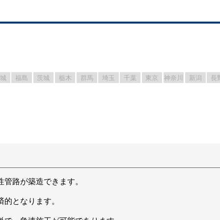
宮城
福島
茨城
栃木
群馬
埼玉
千葉
東京
神奈川
新潟
長
性管路が築造できます。
済的となります。