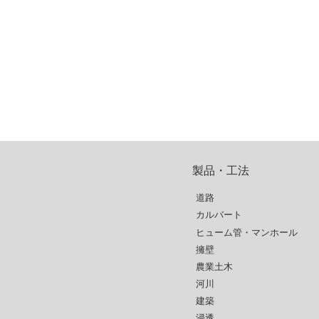
製品・工法
道路
カルバート
ヒューム管・マンホール
擁壁
農業土木
河川
建築
浸透