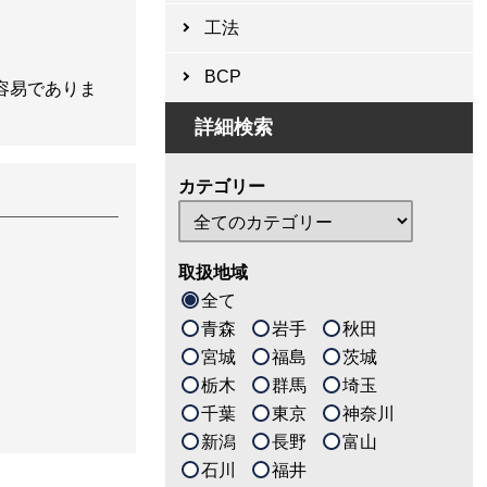
工法
BCP
容易でありま
詳細検索
カテゴリー
取扱地域
全て
青森
岩手
秋田
宮城
福島
茨城
栃木
群馬
埼玉
千葉
東京
神奈川
新潟
長野
富山
石川
福井