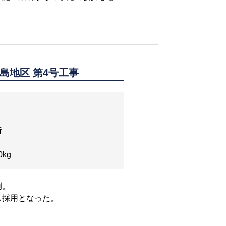
島地区 第4号工事
所
0kg
例。
し採用となった。