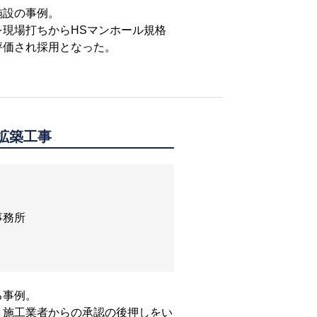
施設の事例。
現場打ちからHSマンホール規格
評価され採用となった。
拡築工事
事務所
る事例。
、施工業者からの承認の後押しをい