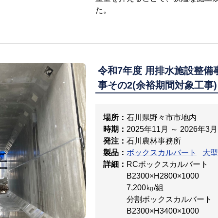
た。
令和7年度 用排水施設整備
事その2(余裕期間対象工事)
場所：
石川県野々市市地内
時期：
2025年11月 ～ 2026年3月
発注：
石川農林事務所
製品：
ボックスカルバート
大型
詳細：
RCボックスカルバート
B2300×H2800×1000
7,200㎏/組
分割ボックスカルバート
B2300×H3400×1000