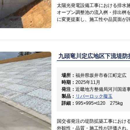
太陽光発電設備工事における排水
オープン調整池の流入桝・排出桝を
に変更提案し、施工性や品質面が
九頭竜川定広地区下流堤防
場所：
福井県坂井市春江町定広
時期：
2025年11月
発注：
近畿地方整備局河川国道
製品：
リバーロック擬玉
詳細：
995×995×t120 275kg
国交省発注の堤防拡築工事におけ
外観性・品質・施工性が評価され