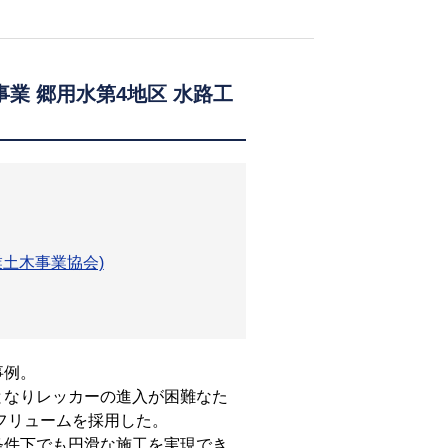
事業 郷用水第4地区 水路工
業土木事業協会)
事例。
となりレッカーの進入が困難なた
型フリュームを採用した。
条件下でも円滑な施工を実現でき