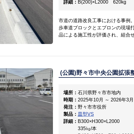
詳細：
B(200)×L2000 620kg
市道の道路改良工事における事例
歩車道ブロックとエプロンの現場
品による施工性が評価され、組合
(公園)野々市中央公園拡張
場所：
石川県野々市市地内
時期：
2025年10月 ～ 2026年3月
発注：
野々市市役所
製品：
皿型VS
詳細：
B300×H300×L2000
335㎏/本