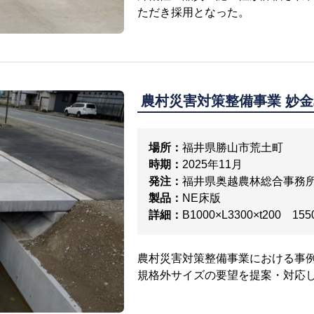
ただき採用となった。
農村災害対策整備事業 妙金
場所：
福井県勝山市荒土町
時期：
2025年11月
発注：
福井県奥越農林総合事務
製品：
NE床版
詳細：
B1000×L3300×t200 155
農村災害対策整備事業における事
規格外サイズの要望を提案・対応