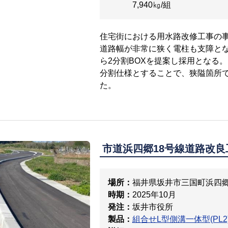
7,940㎏/組
住宅街における用水路改修工事の
道路幅が非常に狭く電柱も支障とな
ら2分割BOXを提案し採用となる。
分割仕様とすることで、狭隘箇所
た。
市道浜四郷18号線道路改良
場所：
福井県坂井市三国町浜四
時期：
2025年10月
発注：
坂井市役所
製品：
組合せL型側溝一体型(PL2