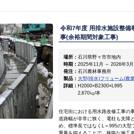
令和7年度 用排水施設整備
事(余裕期間対象工事)
場所：
石川県野々市市地内
時期：
2025年11月 ～ 2026年3月
発注：
石川農林事務所
製品：
大型(排水)フリューム(農
詳細：
H2000×B2300×L995
2,670㎏/本
住宅街における用水路改修工事の
道路幅が非常に狭く、電柱も支障
め、標準長ではなくL＝995の大
重量を抑えることで、狭隘な施工