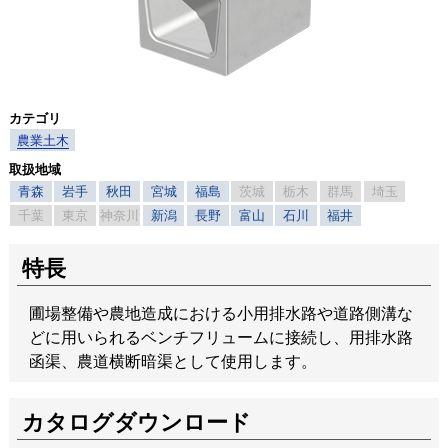
カテゴリ
農業土木
取扱地域
青森
岩手
秋田
宮城
福島
茨城
栃木
群馬
埼玉
千葉
東京
神奈川
新潟
長野
富山
石川
福井
特長
圃場整備や農地造成における小用排水路や道路側溝な
どに用いられるベンチフリュームに接続し、用排水路
函渠、農道横断暗渠として使用します。
カタログダウンロード