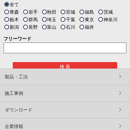
全て
青森
岩手
秋田
宮城
福島
茨城
栃木
群馬
埼玉
千葉
東京
神奈川
新潟
長野
富山
石川
福井
フリーワード
検 索
製品・工法
施工事例
ダウンロード
企業情報