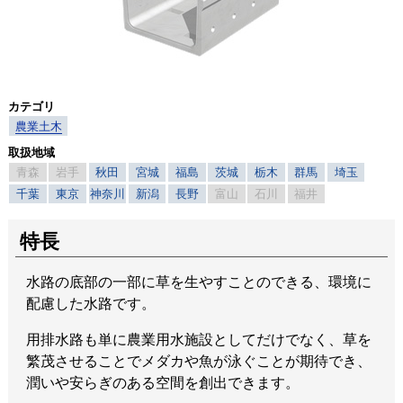
カテゴリ
農業土木
取扱地域
青森
岩手
秋田
宮城
福島
茨城
栃木
群馬
埼玉
千葉
東京
神奈川
新潟
長野
富山
石川
福井
特長
水路の底部の一部に草を生やすことのできる、環境に
配慮した水路です。
用排水路も単に農業用水施設としてだけでなく、草を
繁茂させることでメダカや魚が泳ぐことが期待でき、
潤いや安らぎのある空間を創出できます。