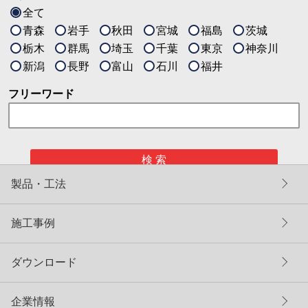
全て
青森
岩手
秋田
宮城
福島
茨城
栃木
群馬
埼玉
千葉
東京
神奈川
新潟
長野
富山
石川
福井
フリーワード
検 索
製品・工法
施工事例
ダウンロード
企業情報