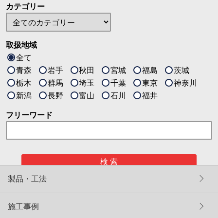
カテゴリー
取扱地域
全て
青森
岩手
秋田
宮城
福島
茨城
栃木
群馬
埼玉
千葉
東京
神奈川
新潟
長野
富山
石川
福井
フリーワード
検 索
製品・工法
施工事例