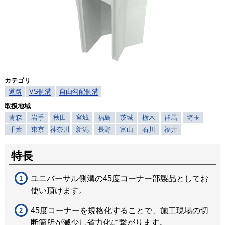
カテゴリ
道路
VS側溝
自由勾配側溝
取扱地域
青森
岩手
秋田
宮城
福島
茨城
栃木
群馬
埼玉
千葉
東京
神奈川
新潟
長野
富山
石川
福井
特長
ユニバーサル側溝の45度コーナー部製品としてお
使い頂けます。
45度コーナーを規格化することで、施工現場の切
断箇所が減少し省力化に繋がります。