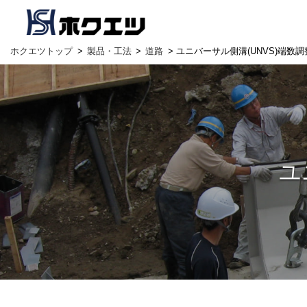
ホクエツトップ
>
製品・工法
>
道路
> ユニバーサル側溝(UNVS)端数調
ユ