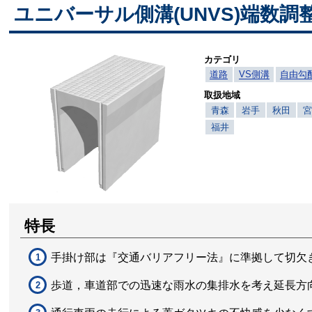
ユニバーサル側溝(UNVS)端数調
カテゴリ
道路
VS側溝
自由勾
取扱地域
青森
岩手
秋田
福井
特長
手掛け部は『交通バリアフリー法』に準拠して切欠き
歩道，車道部での迅速な雨水の集排水を考え延長方