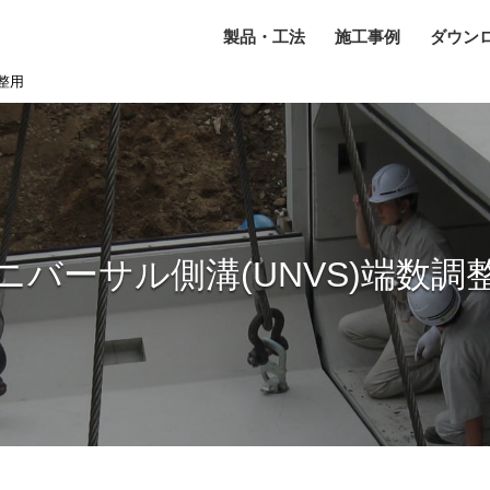
製品・工法
施工事例
ダウン
整用
ニバーサル側溝(UNVS)端数調