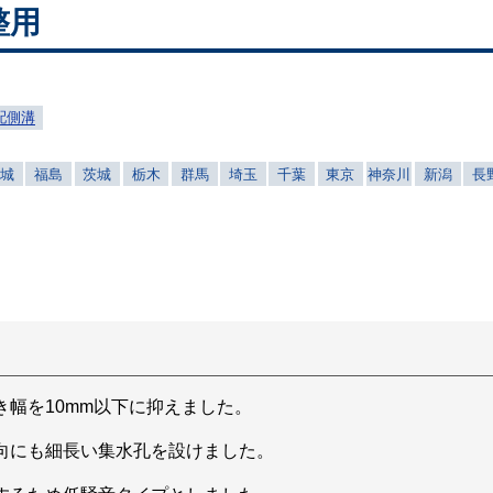
整用
配側溝
宮城
福島
茨城
栃木
群馬
埼玉
千葉
東京
神奈川
新潟
長
幅を10mm以下に抑えました。
向にも細長い集水孔を設けました。