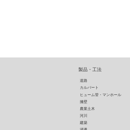
製品・工法
道路
カルバート
ヒューム管・マンホール
擁壁
農業土木
河川
建築
浸透