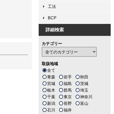
工法
BCP
詳細検索
カテゴリー
取扱地域
全て
青森
岩手
秋田
宮城
福島
茨城
栃木
群馬
埼玉
千葉
東京
神奈川
新潟
長野
富山
石川
福井