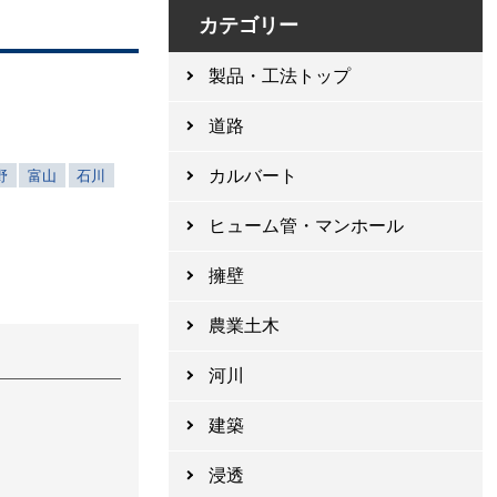
カテゴリー
製品・工法トップ
道路
カルバート
野
富山
石川
ヒューム管・マンホール
擁壁
農業土木
河川
建築
浸透