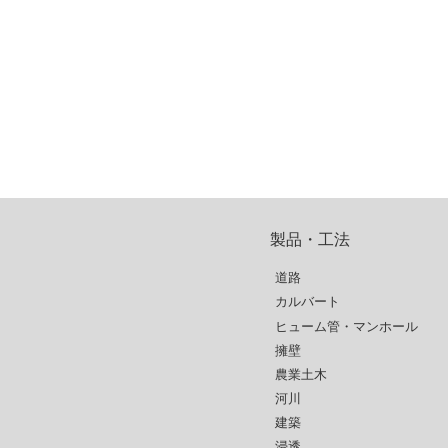
製品・工法
道路
カルバート
ヒューム管・マンホール
擁壁
農業土木
河川
建築
浸透