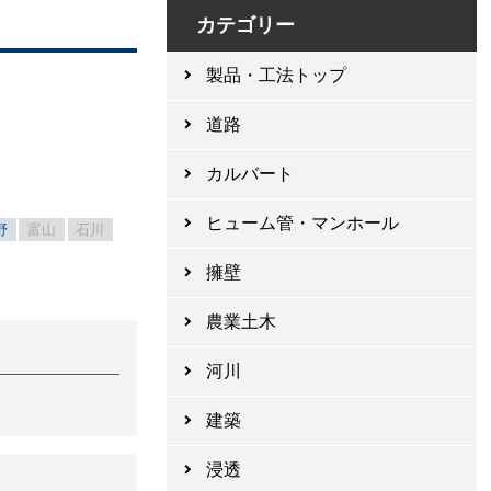
カテゴリー
製品・工法トップ
道路
カルバート
ヒューム管・マンホール
野
富山
石川
擁壁
農業土木
河川
建築
浸透