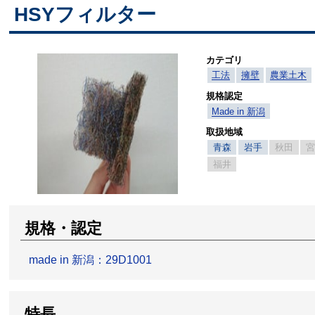
HSYフィルター
カテゴリ
工法
擁壁
農業土木
規格認定
Made in 新潟
取扱地域
青森
岩手
秋田
福井
規格・認定
made in 新潟：29D1001
特長