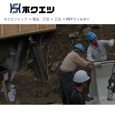
ホクエツトップ
>
製品・工法
>
工法
> HSYフィルター