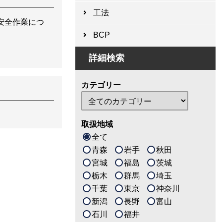
工法
安全作業につ
BCP
詳細検索
カテゴリー
取扱地域
全て
青森
岩手
秋田
宮城
福島
茨城
栃木
群馬
埼玉
千葉
東京
神奈川
新潟
長野
富山
石川
福井