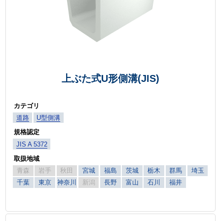
上ぶた式U形側溝(JIS)
カテゴリ
道路
U型側溝
規格認定
JIS A 5372
取扱地域
青森
岩手
秋田
宮城
福島
茨城
栃木
群馬
埼玉
千葉
東京
神奈川
新潟
長野
富山
石川
福井