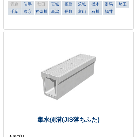
青森
岩手
秋田
宮城
福島
茨城
栃木
群馬
埼玉
千葉
東京
神奈川
新潟
長野
富山
石川
福井
集水側溝(JIS落ちふた)
カテゴリ