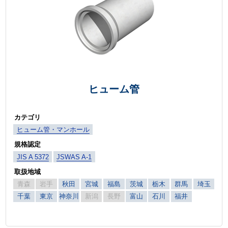
ヒューム管
カテゴリ
ヒューム管・マンホール
規格認定
JIS A 5372
JSWAS A-1
取扱地域
青森
岩手
秋田
宮城
福島
茨城
栃木
群馬
埼玉
千葉
東京
神奈川
新潟
長野
富山
石川
福井