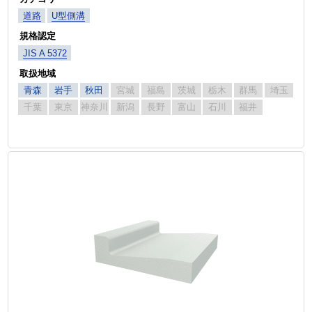
道路
U型側溝
規格認定
JIS A 5372
取扱地域
青森
岩手
秋田
宮城
福島
茨城
栃木
群馬
埼玉
千葉
東京
神奈川
新潟
長野
富山
石川
福井