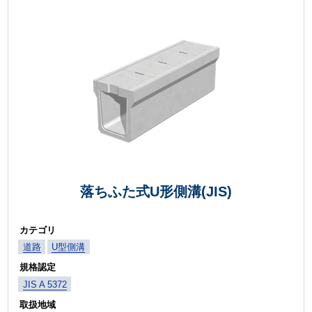
落ちふた式U形側溝(JIS)
カテゴリ
道路
U型側溝
規格認定
JIS A 5372
取扱地域