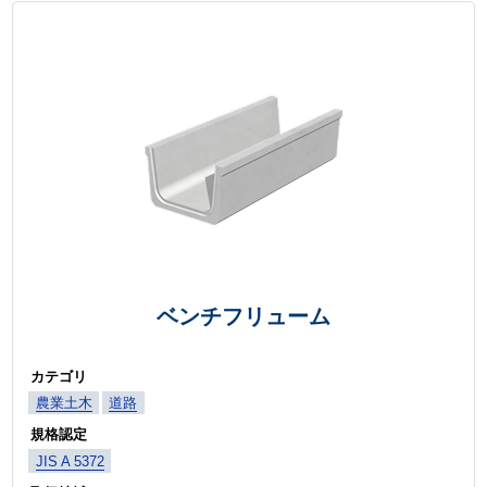
ベンチフリューム
カテゴリ
農業土木
道路
規格認定
JIS A 5372