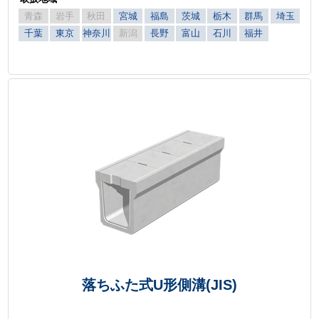
青森
岩手
秋田
宮城
福島
茨城
栃木
群馬
埼玉
千葉
東京
神奈川
新潟
長野
富山
石川
福井
落ちふた式U形側溝(JIS)