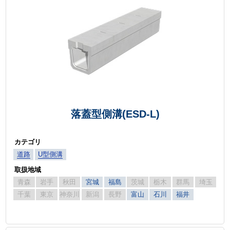
落蓋型側溝(ESD-L)
カテゴリ
道路
U型側溝
取扱地域
青森
岩手
秋田
宮城
福島
茨城
栃木
群馬
埼玉
千葉
東京
神奈川
新潟
長野
富山
石川
福井