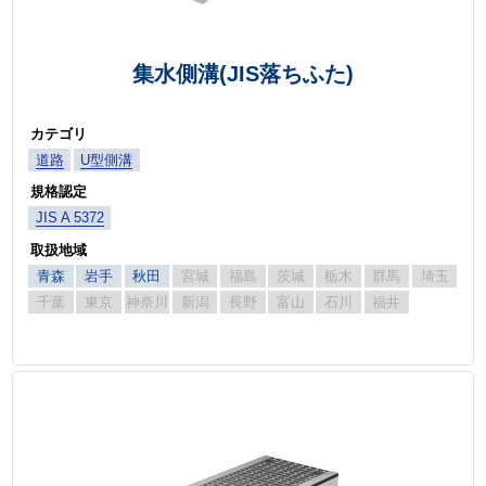
集水側溝(JIS落ちふた)
カテゴリ
道路
U型側溝
規格認定
JIS A 5372
取扱地域
青森
岩手
秋田
宮城
福島
茨城
栃木
群馬
埼玉
千葉
東京
神奈川
新潟
長野
富山
石川
福井