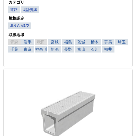
カテゴリ
道路
U型側溝
規格認定
JIS A 5372
取扱地域
青森
岩手
秋田
宮城
福島
茨城
栃木
群馬
埼玉
千葉
東京
神奈川
新潟
長野
富山
石川
福井