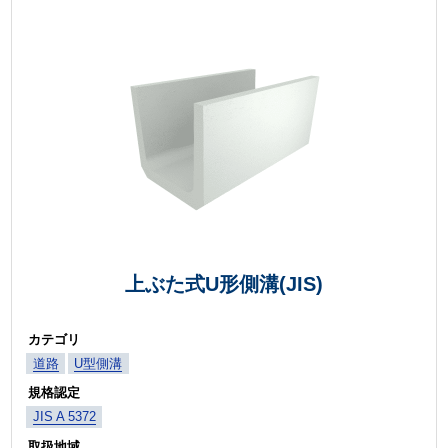
上ぶた式U形側溝(JIS)
カテゴリ
道路
U型側溝
規格認定
JIS A 5372
取扱地域