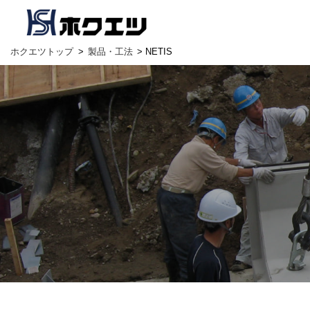
ホクエツトップ
>
製品・工法
> NETIS