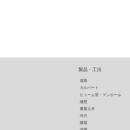
製品・工法
道路
カルバート
ヒューム管・マンホール
擁壁
農業土木
河川
建築
浸透