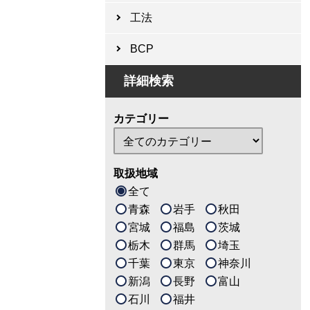
工法
BCP
詳細検索
カテゴリー
取扱地域
全て
青森
岩手
秋田
宮城
福島
茨城
栃木
群馬
埼玉
千葉
東京
神奈川
新潟
長野
富山
石川
福井