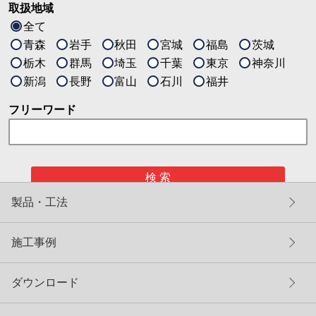
取扱地域
全て
青森
岩手
秋田
宮城
福島
茨城
栃木
群馬
埼玉
千葉
東京
神奈川
新潟
長野
富山
石川
福井
フリーワード
検 索
製品・工法
施工事例
ダウンロード