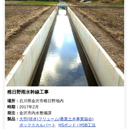
稚日野雨水幹線工事
場所：
石川県金沢市稚日野地内
時期：
2017年2月
発注：
金沢市内水整備課
製品：
大型(排水)フリューム(農業土木事業協会)
ボックスカルバート
HSボンド / HSB工法