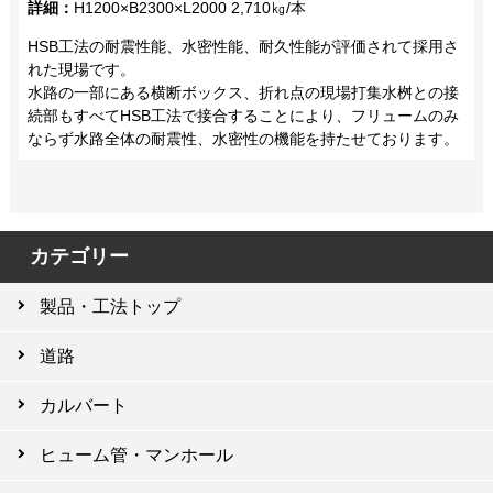
詳細：
H1200×B2300×L2000 2,710㎏/本
HSB工法の耐震性能、水密性能、耐久性能が評価されて採用さ
れた現場です。
水路の一部にある横断ボックス、折れ点の現場打集水桝との接
続部もすべてHSB工法で接合することにより、フリュームのみ
ならず水路全体の耐震性、水密性の機能を持たせております。
カテゴリー
製品・工法トップ
道路
カルバート
ヒューム管・マンホール