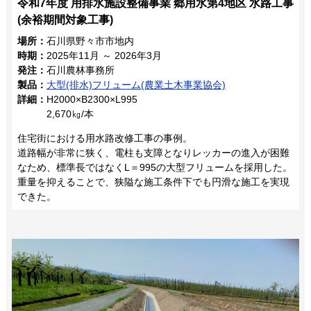
令和7年度 用排水施設整備事業 郷用水第4地区 水路工事
(余裕期間対象工事)
場所：
石川県野々市市地内
時期：
2025年11月 ～ 2026年3月
発注：
石川農林事務所
製品：
大型(排水)フリューム(農業土木事業協会)
詳細：
H2000×B2300×L995
2,670㎏/本
住宅街における用水路改修工事の事例。
道路幅が非常に狭く、電柱も支障となりレッカーの進入が困難
なため、標準長ではなくL＝995の大型フリュームを採用した。
重量を抑えることで、狭隘な施工条件下でも円滑な施工を実現
できた。