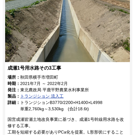
成瀬1号用水路その3工事
場所：
秋田県横手市増田町
時期：
2021年7月 ～ 2022年2月
発注：
東北農政局 平鹿平野農業水利事業所
製品：
トランジション 流入工
詳細：
トランジションB3770/2200×H1400×L4998
単重2,760kg～3,530kg (合計18.6t)
国営成瀬皆瀬土地改良事業に基づき、成瀬1号幹線用水路を改
修する工事。
工期を短縮する必要がありPCa化を提案。L形形状にすること