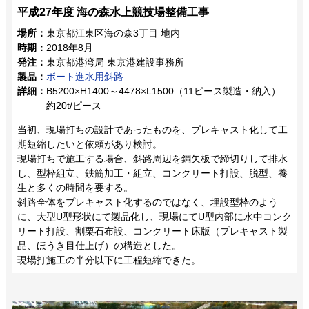
平成27年度 海の森水上競技場整備工事
場所：
東京都江東区海の森3丁目 地内
時期：
2018年8月
発注：
東京都港湾局 東京港建設事務所
製品：
ボート進水用斜路
詳細：
B5200×H1400～4478×L1500（11ピース製造・納入）
約20t/ピース
当初、現場打ちの設計であったものを、プレキャスト化して工
期短縮したいと依頼があり検討。
現場打ちで施工する場合、斜路周辺を鋼矢板で締切りして排水
し、型枠組立、鉄筋加工・組立、コンクリート打設、脱型、養
生と多くの時間を要する。
斜路全体をプレキャスト化するのではなく、埋設型枠のよう
に、大型U型形状にて製品化し、現場にてU型内部に水中コンク
リート打設、割栗石布設、コンクリート床版（プレキャスト製
品、ほうき目仕上げ）の構造とした。
現場打施工の半分以下に工程短縮できた。